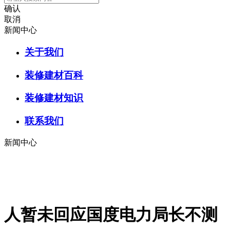
确认
取消
新闻中心
关于我们
装修建材百科
装修建材知识
联系我们
新闻中心
人暂未回应国度电力局长不测