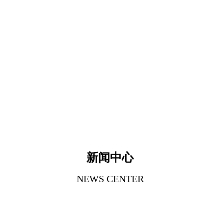
新闻中心
NEWS CENTER