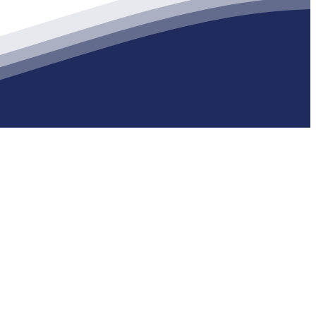
生产各种强度等级的商品（预拌）混凝土和干粉（混）砂浆，混凝土年
网站
网站地图