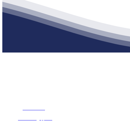
公司经营范围包括：建材销售；干粉砂浆、水泥制品生产、销售；普
地 址：南通市滨海园区东晋村八组江苏九游会·j9官方网站建材有限
客服热线：
17712222822
张经理
邮 箱：
445721731@qq.com
Copyri