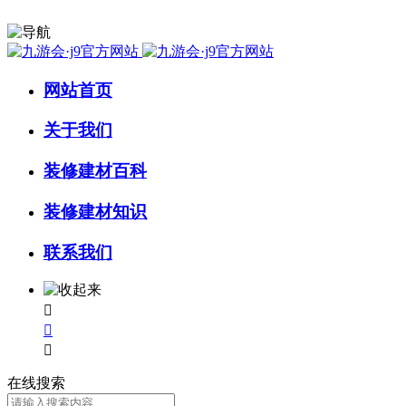
网站首页
关于我们
装修建材百科
装修建材知识
联系我们



在线搜索