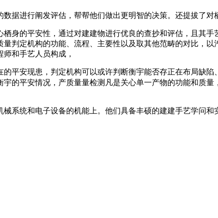
数据进行阐发评估，帮帮他们做出更明智的决策。还提拔了对栖
栖身的平安性，通过对建建物进行优良的查抄和评估，且其手艺
质量判定机构的功能、流程、主要性以及取其他范畴的对比，以
程师和手艺人员构成，
的平安现患，判定机构可以或许判断衡宇能否存正在布局缺陷、
衡宇的平安情况，产质量量检测凡是关心单一产物的功能和质量
械系统和电子设备的机能上。他们具备丰硕的建建手艺学问和实